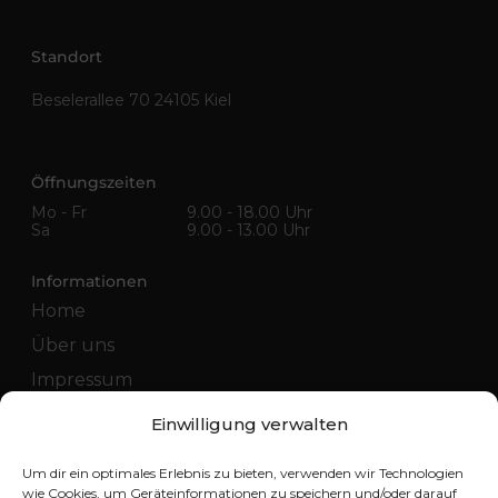
Standort
Beselerallee 70 24105 Kiel
Öffnungszeiten
Mo - Fr
9.00 - 18.00 Uhr
Sa
9.00 - 13.00 Uhr
Informationen
Home
Über uns
Impressum
Datenschutz
Einwilligung verwalten
Anfahrt
Um dir ein optimales Erlebnis zu bieten, verwenden wir Technologien
wie Cookies, um Geräteinformationen zu speichern und/oder darauf