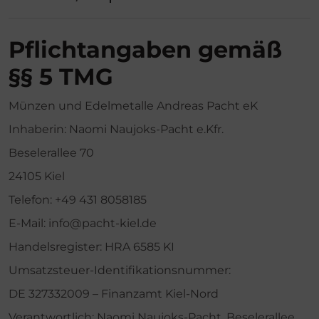
e
Über uns
n
Pflichtangaben gemäß
Kontakt
§§ 5 TMG
Münzen und Edelmetalle Andreas Pacht eK
Inhaberin: Naomi Naujoks-Pacht e.Kfr.
Beselerallee 70
24105 Kiel
Telefon:
+49 431 8058185
E-Mail:
info@pacht-kiel.de
Handelsregister: HRA 6585 KI
Umsatzsteuer-Identifikationsnummer:
DE 327332009 – Finanzamt Kiel-Nord
Verantwortlich: Naomi Naujoks-Pacht, Beselerallee